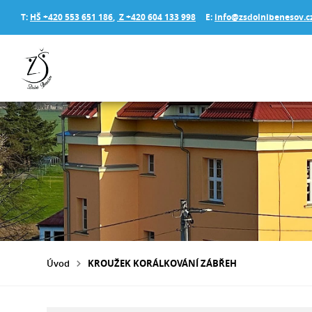
T:
HŠ +420 553 651 186
,
Z +420 604 133 998
E:
info@zsdolnibenesov.c
Úvod
KROUŽEK KORÁLKOVÁNÍ ZÁBŘEH