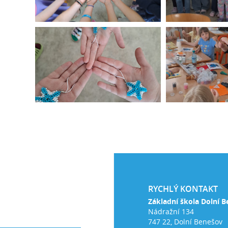
RYCHLÝ KONTAKT
Základní škola Dolní B
Nádražní 134
747 22, Dolní Benešov