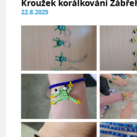
Kroužek korálkování Zábře
22.8.2025