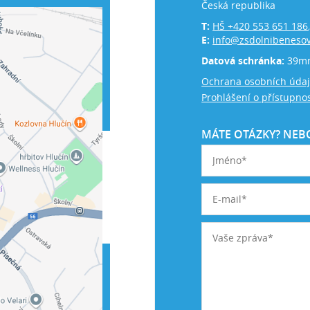
Česká republika
T:
HŠ +420 553 651 186
E:
info@zsdolnibenesov
Datová schránka:
39m
Ochrana osobních úda
Prohlášení o přístupnos
MÁTE OTÁZKY? NEBO