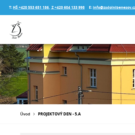
T:
HŠ +420 553 651 186
,
Z +420 604 133 998
E:
info@zsdolnibenesov.c
Úvod
PROJEKTOVÝ DEN - 5.A