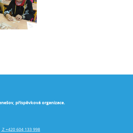
enešov, příspěvková organizace.
Z +420 604 133 998
,