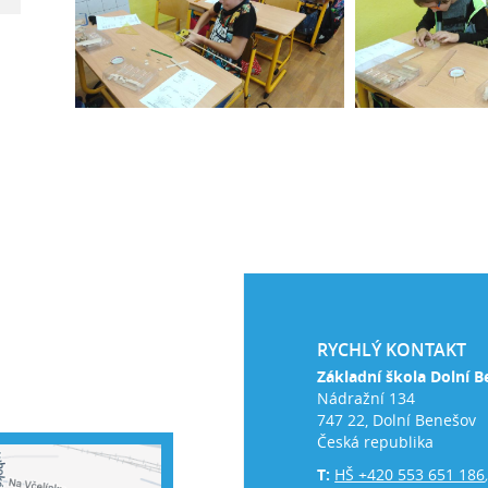
RYCHLÝ KONTAKT
Základní škola Dolní B
Nádražní 134
747 22, Dolní Benešov
Česká republika
T:
HŠ +420 553 651 186