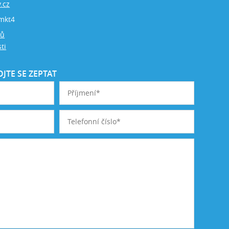
.cz
mkt4
jů
ti
JTE SE ZEPTAT