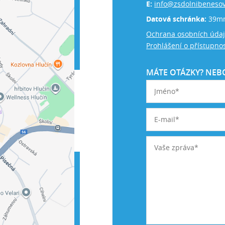
E:
info@zsdolnibenesov
Datová schránka:
39m
Ochrana osobních úda
Prohlášení o přístupnos
MÁTE OTÁZKY? NEBO