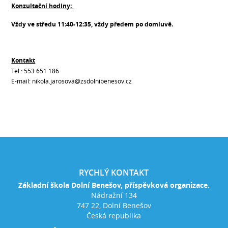
Konzultační hodiny:
Vždy ve středu 11:40-12:35, vždy předem po domluvě.
Kontakt
Tel.: 553 651 186
E-mail: nikola.jarosova@zsdolnibenesov.cz
RYCHLÝ KONTAKT
Základní škola Dolní Benešov, příspěvková organizace.
Nádražní 134
747 22, Dolní Benešov
Česká republika