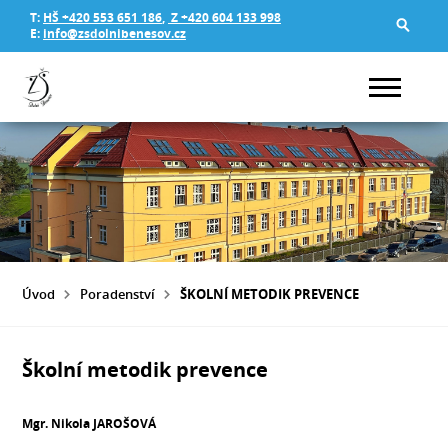
T:
HŠ +420 553 651 186
,
Z +420 604 133 998
E:
info@zsdolnibenesov.cz
Úvod
Poradenství
ŠKOLNÍ METODIK PREVENCE
Školní metodik prevence
Mgr. Nikola JAROŠOVÁ