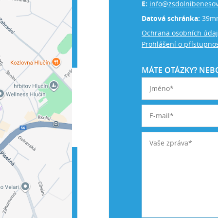
E:
info@zsdolnibenesov
Datová schránka:
39m
Ochrana osobních úda
Prohlášení o přístupnos
MÁTE OTÁZKY? NEBO