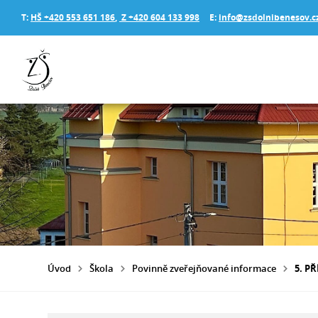
T:
HŠ +420 553 651 186
,
Z +420 604 133 998
E:
info@zsdolnibenesov.c
Úvod
Škola
Povinně zveřejňované informace
5. P