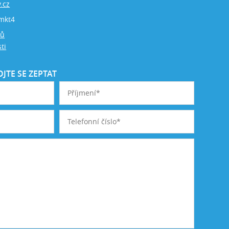
.cz
mkt4
jů
ti
JTE SE ZEPTAT