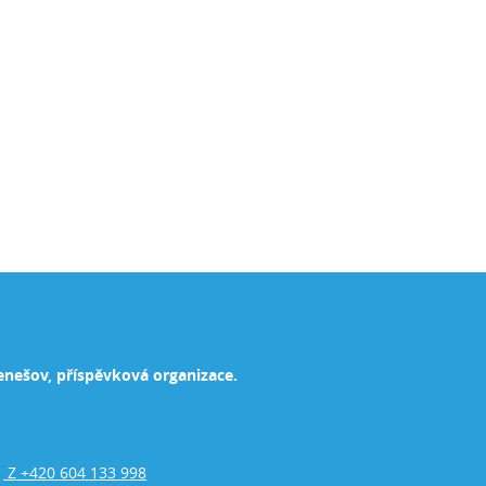
enešov, příspěvková organizace.
Z +420 604 133 998
,