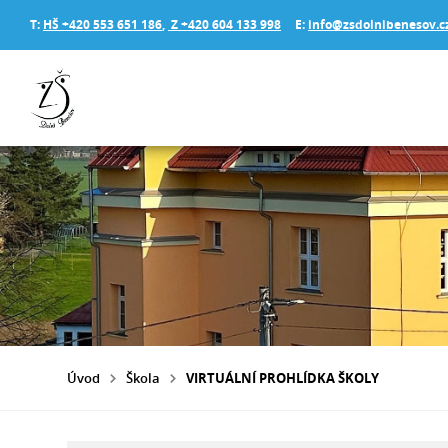
T:
HŠ +420 553 651 186
,
Z +420 604 133 998
E:
info@zsdolnibenesov.c
Úvod
Škola
VIRTUÁLNÍ PROHLÍDKA ŠKOLY