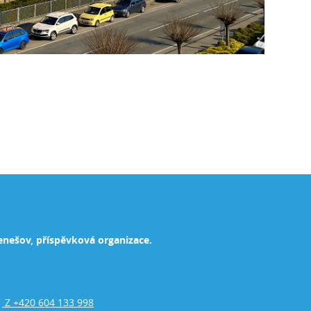
enešov, příspěvková organizace.
Z +420 604 133 998
,