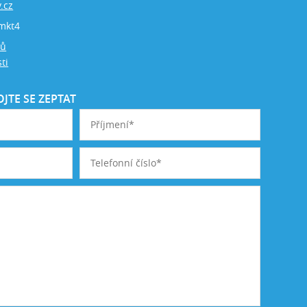
.cz
mkt4
jů
ti
JTE SE ZEPTAT