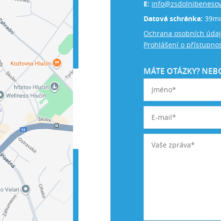
E:
info@zsdolnibenesov
Datová schránka:
39m
Ochrana osobních úda
Prohlášení o přístupnos
MÁTE OTÁZKY? NEBO