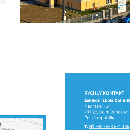
RYCHLÝ KONTAKT
Základní škola Dolní B
Nádražní 134
747 22, Dolní Benešov
Česká republika
T:
HŠ +420 553 651 186