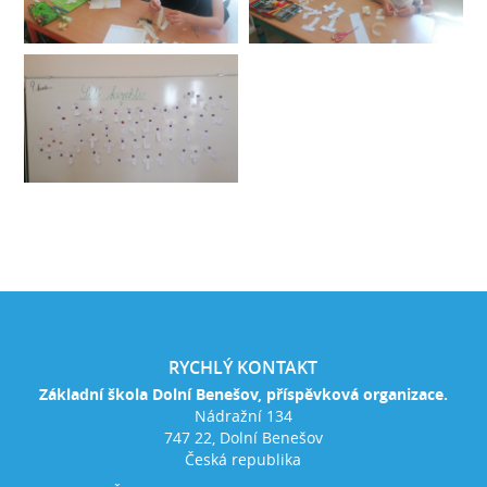
RYCHLÝ KONTAKT
Základní škola Dolní Benešov, příspěvková organizace.
Nádražní 134
747 22, Dolní Benešov
Česká republika