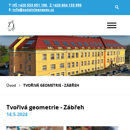
T:
HŠ +420 553 651 186
,
Z +420 604 133 998
E:
info@zsdolnibenesov.cz
Úvod
TVOŘIVÁ GEOMETRIE - ZÁBŘEH
Tvořivá geometrie - Zábřeh
14.5.2024