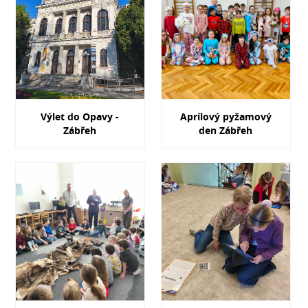
Výlet do Opavy -
Aprílový pyžamový
Zábřeh
den Zábřeh