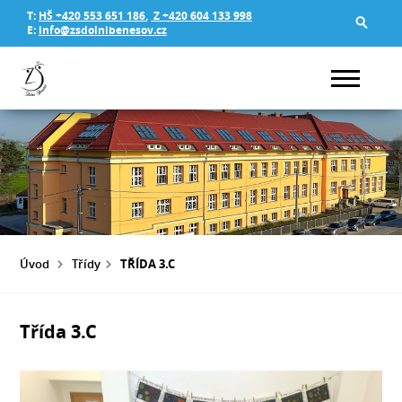
T:
HŠ +420 553 651 186
,
Z +420 604 133 998
E:
info@zsdolnibenesov.cz
Úvod
Třídy
TŘÍDA 3.C
Třída 3.C