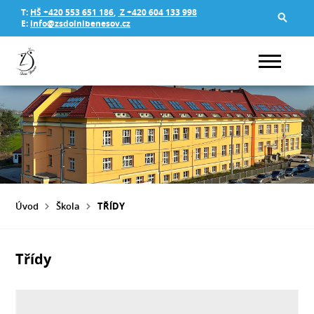
T:
HŠ +420 553 651 186
,
Z +420 604 133 998
E:
info@zsdolnibenesov.cz
Úvod
Škola
TŘÍDY
Třídy