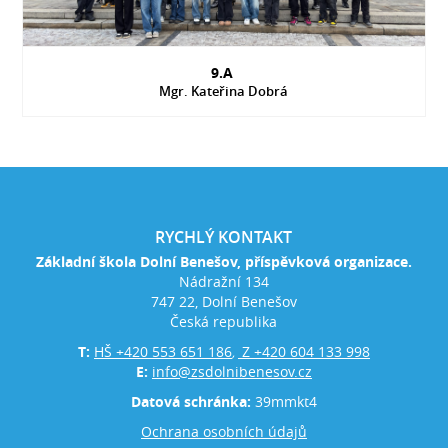
9.A
Mgr. Kateřina Dobrá
RYCHLÝ KONTAKT
Základní škola Dolní Benešov, příspěvková organizace.
Nádražní 134
747 22, Dolní Benešov
Česká republika
T:
HŠ +420 553 651 186
Z +420 604 133 998
,
E:
info@zsdolnibenesov.cz
Datová schránka:
39mmkt4
Ochrana osobních údajů