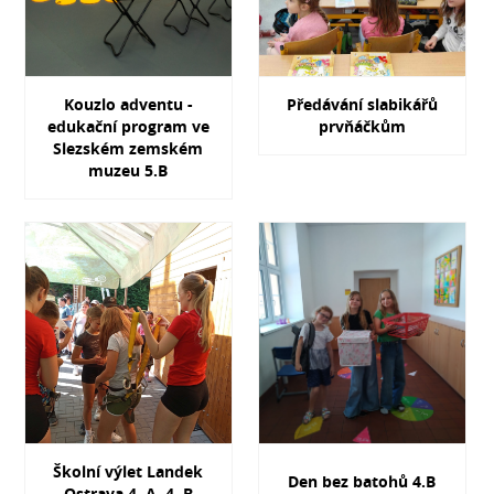
Kouzlo adventu -
Předávání slabikářů
edukační program ve
prvňáčkům
Slezském zemském
muzeu 5.B
Školní výlet Landek
Den bez batohů 4.B
Ostrava 4. A, 4. B