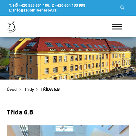
T:
HŠ +420 553 651 186
,
Z +420 604 133 998
E:
info@zsdolnibenesov.cz
Úvod
Třídy
TŘÍDA 6.B
Třída 6.B