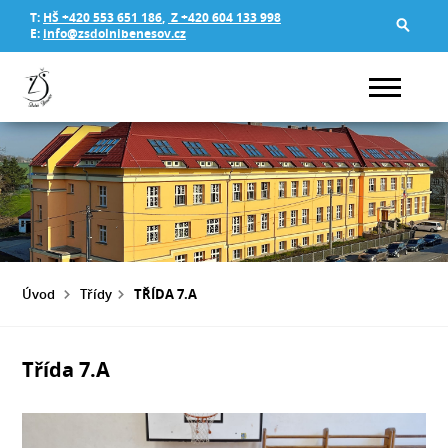
T:
HŠ +420 553 651 186
,
Z +420 604 133 998
E:
info@zsdolnibenesov.cz
Úvod
Třídy
TŘÍDA 7.A
Třída 7.A