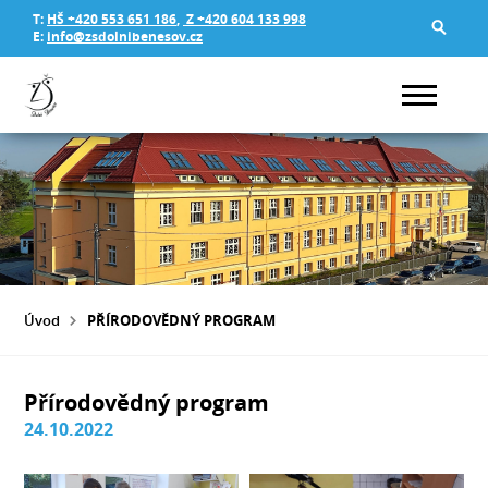
T:
HŠ +420 553 651 186
,
Z +420 604 133 998
E:
info@zsdolnibenesov.cz
Úvod
PŘÍRODOVĚDNÝ PROGRAM
Přírodovědný program
24.10.2022