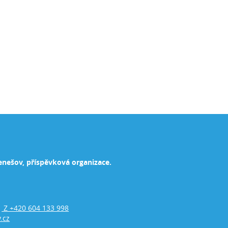
enešov, příspěvková organizace.
Z +420 604 133 998
,
.cz