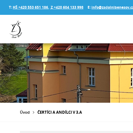
T:
HŠ +420 553 651 186
,
Z +420 604 133 998
E:
info@zsdolnibenesov.c
Úvod
ČERTÍCI A ANDÍLCI V 3.A