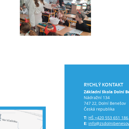
RYCHLÝ KONTAKT
Základní škola Dolní B
Nádražní 134
747 22, Dolní Benešov
Česká republika
T:
HŠ +420 553 651 186
E:
info@zsdolnibenesov