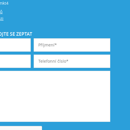
mkt4
jů
ti
JTE SE ZEPTAT