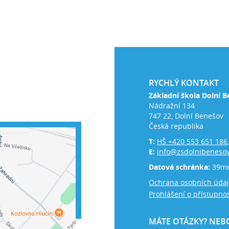
RYCHLÝ KONTAKT
Základní škola Dolní B
Nádražní 134
747 22, Dolní Benešov
Česká republika
T:
HŠ +420 553 651 186
E:
info@zsdolnibenesov
Datová schránka:
39m
Ochrana osobních úda
Prohlášení o přístupnos
MÁTE OTÁZKY? NEBO