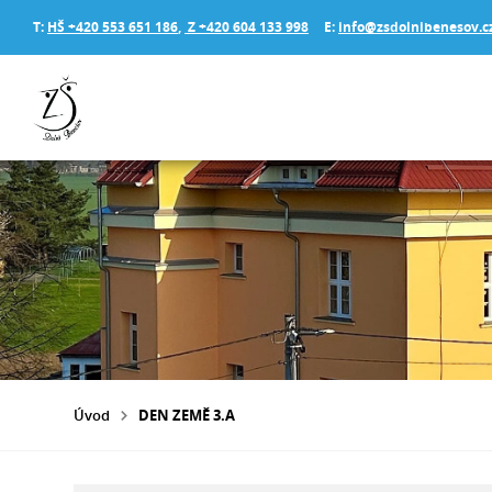
T:
HŠ +420 553 651 186
,
Z +420 604 133 998
E:
info@zsdolnibenesov.c
Úvod
DEN ZEMĚ 3.A