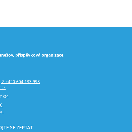
enešov, příspěvková organizace.
Z +420 604 133 998
,
.cz
mkt4
jů
ti
JTE SE ZEPTAT