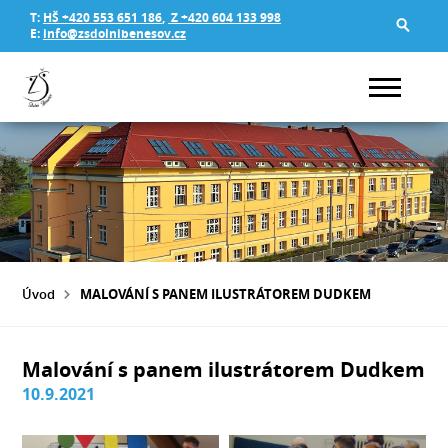
T:
HŠ +420 553 651 186
,
Z +420 604 133 998
E:
info@zsdolnibenesov.cz
Úvod
MALOVÁNÍ S PANEM ILUSTRÁTOREM DUDKEM
Malování s panem ilustrátorem Dudkem
10.9.2021