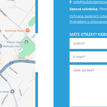
E:
info@zsdolnibenesov
Datová schránka:
39m
Ochrana osobních úda
Prohlášení o přístupnos
MÁTE OTÁZKY? NEBO