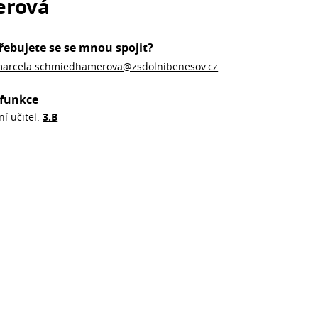
erová
řebujete se se mnou spojit?
arcela.schmiedhamerova@zsdolnibenesov.cz
funkce
ní učitel:
3.B