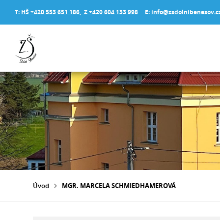
T:
HŠ +420 553 651 186
,
Z +420 604 133 998
E:
info@zsdolnibenesov.c
Úvod
MGR. MARCELA SCHMIEDHAMEROVÁ