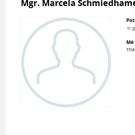
Mgr. Marcela Schmiedham
Pot
m
Mé 
Tříd