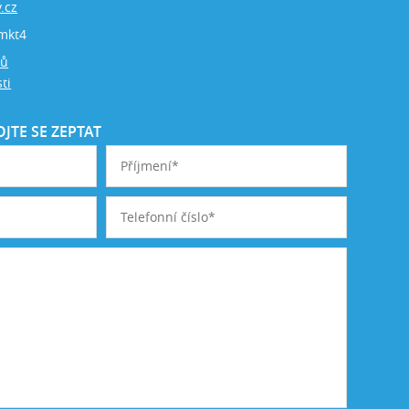
.cz
mkt4
jů
ti
JTE SE ZEPTAT