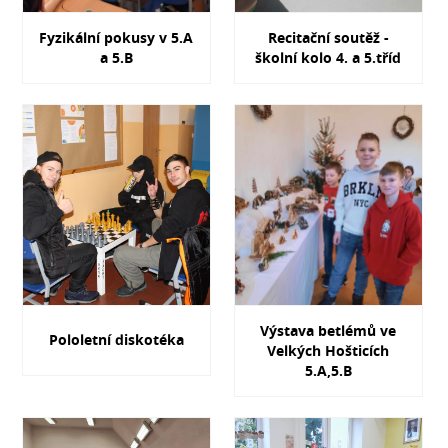
Fyzikální pokusy v 5.A
Recitační soutěž -
a 5.B
školní kolo 4. a 5.tříd
Výstava betlémů ve
Pololetní diskotéka
Velkých Hošticích
5.A,5.B