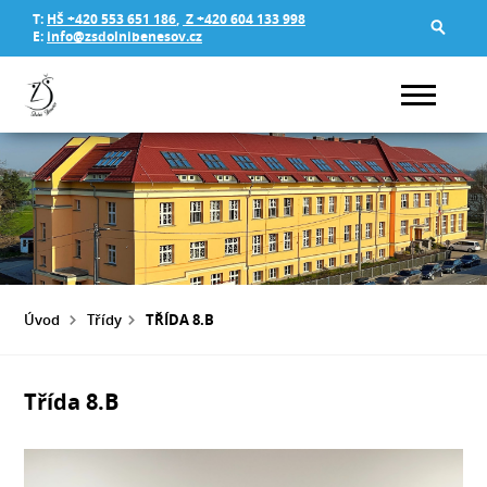
T:
HŠ +420 553 651 186
,
Z +420 604 133 998
E:
info@zsdolnibenesov.cz
Úvod
Třídy
TŘÍDA 8.B
Třída 8.B